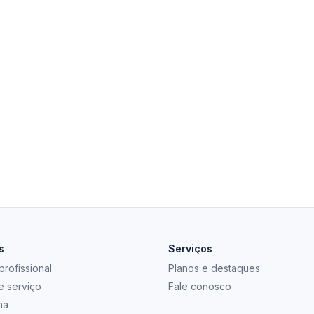
s
Serviços
rofissional
Planos e destaques
e serviço
Fale conosco
na